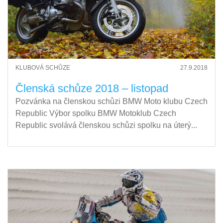
KLUBOVÁ SCHŮZE
27.9.2018
Členská schůze 2018 – listopad
Pozvánka na členskou schůzi BMW Moto klubu Czech
Republic Výbor spolku BMW Motoklub Czech
Republic svolává členskou schůzi spolku na úterý...