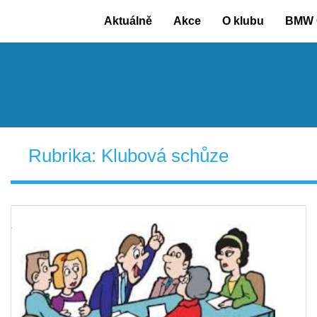
Skip
Aktuálně
Akce
O klubu
BMW 
to
content
Rubrika:
Klubová schůze