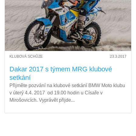
KLUBOVÁ SCHŮZE
23.3.2017
Dakar 2017 s týmem MRG klubové
setkání
Přijměte pozvání na klubové setkání BMW Moto klubu
v úterý 4.4. 2017 od 19.00 hodin u Císaře v
Mirošovicích. Vyprávět přijde...