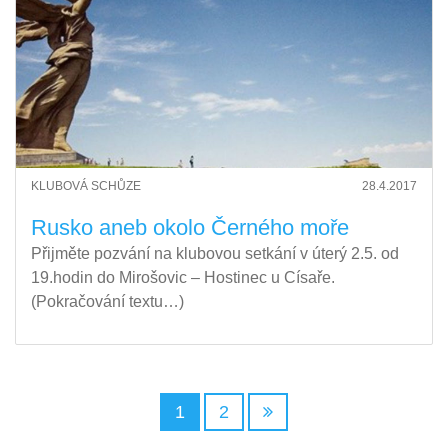
KLUBOVÁ SCHŮZE
28.4.2017
Rusko aneb okolo Černého moře
Přijměte pozvání na klubovou setkání v úterý 2.5. od
19.hodin do Mirošovic – Hostinec u Císaře.
(Pokračování textu…)
1
2