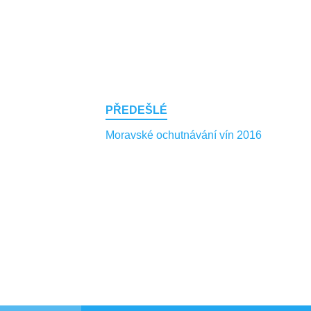
Post
PŘEDEŠLÉ
navigation
Moravské ochutnávání vín 2016