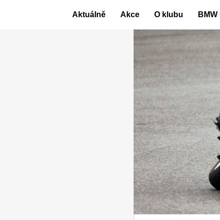
Skip
Aktuálně
Akce
O klubu
BMW 
to
content