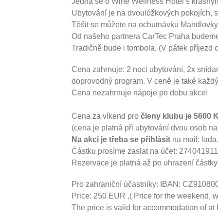
Jedná se o Wine Wellness Hotel s krásným
Ubytování je na dvoulůžkových pokojích, s t
Těšit se můžete na ochutnávku Mandlovky
Od našeho partnera CarTec Praha budeme
Tradičně bude i tombola. (V pátek příjezd 
Cena zahrnuje: 2 noci ubytování, 2x snídan
doprovodný program. V ceně je také každý
Cena nezahrnuje nápoje po dobu akce!
Cena za víkend pro
členy klubu je 5600 
(cena je platná při ubytování dvou osob na
Na akci je třeba se přihlásit
na mail: la
Částku prosíme zaslat na účet: 27404191
Rezervace je platná až po uhrazení částky
Pro zahraniční účastníky: IBAN: CZ91
Price: 250 EUR ,( Price for the weekend, wi
The price is valid for accommodation of at