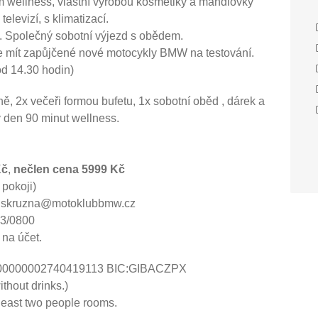
 wellness, vlastní výrobou kosmetiky a mandlovky
elevizí, s klimatizací.
. Společný sobotní výjezd s obědem.
 mít zapůjčené nové motocykly BMW na testování.
od 14.30 hodin)
ě, 2x večeři formou bufetu, 1x sobotní oběd , dárek a
 den 90 minut wellness.
Kč
,
nečlen cena 5999 Kč
 pokoji)
da.skruzna@motoklubbmw.cz
13/0800
 na účet.
08000000002740419113 BIC:GIBACZPX
thout drinks.)
 least two people rooms.