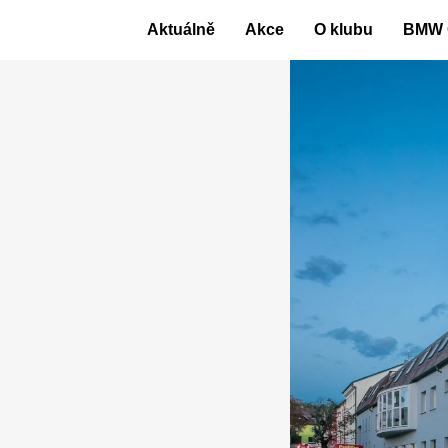
Skip
Aktuálně
Akce
O klubu
BMW 
to
content