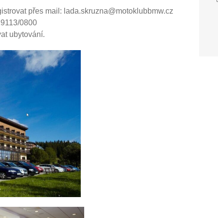
registrovat přes mail: lada.skruzna@motoklubbmw.cz
419113/0800
at ubytování.