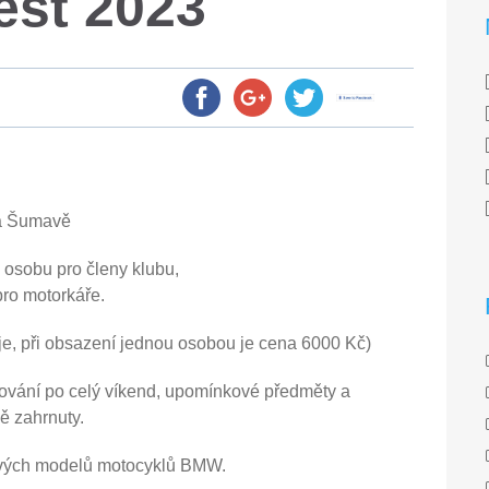
st 2023
na Šumavě
 osobu pro členy klubu,
pro motorkáře.
je, při obsazení jednou osobou je cena 6000 Kč)
avování po celý víkend, upomínkové předměty a
ě zahrnuty.
ových modelů motocyklů BMW.