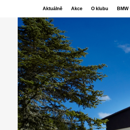
Skip
Aktuálně
Akce
O klubu
BMW 
to
content