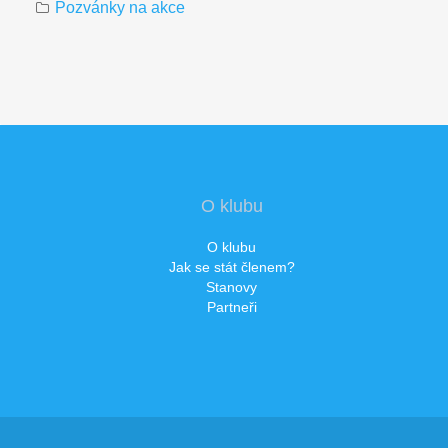
Pozvánky na akce
O klubu
O klubu
Jak se stát členem?
Stanovy
Partneři