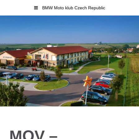
Skip
BMW Moto klub Czech Republic
to
content
MOV –