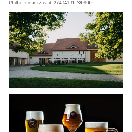
Platbu prosím zaslat: 2740419113/0800