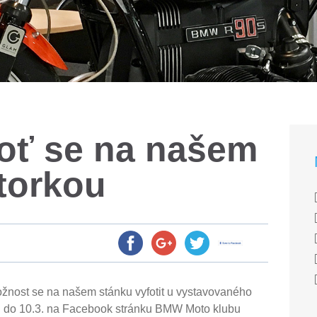
foť se na našem
torkou
nost se na našem stánku vyfotit u vystavovaného
ěji do 10.3. na Facebook stránku BMW Moto klubu