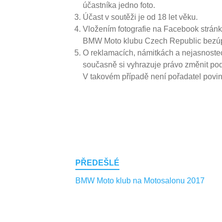
účastníka jedno foto.
Účast v soutěži je od 18 let věku.
Vložením fotografie na Facebook strán
BMW Moto klubu Czech Republic bezúplatn
O reklamacích, námitkách a nejasnostec
současně si vyhrazuje právo změnit pod
V takovém případě není pořadatel povin
Post
PŘEDEŠLÉ
navigation
BMW Moto klub na Motosalonu 2017