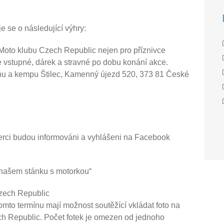
e se o následující výhry:
oto klubu Czech Republic nejen pro příznivce
vstupné, dárek a stravné po dobu konání akce.
onu a kempu Štilec, Kamenný újezd 520, 373 81 České
erci budou informováni a vyhlášeni na Facebook
 našem stánku s motorkou“
zech Republic
omto termínu mají možnost soutěžící vkládat foto na
 Republic. Počet fotek je omezen od jednoho